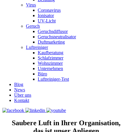
Virus
Coronavirus
Ionisator
UV-Licht
Geruch
Geruchsdiffusor
Geruchsneutralisator
Duftmarketing
Luftreiniger
Kaufberatung
Schlafzimmer
Wohnzimmer
Unternehmen
Büro
Luftreiniger-Test
Blog
News
Über uns
Kontakt
Saubere Luft in Ihrer Organisation,
das ist unser Anliegen