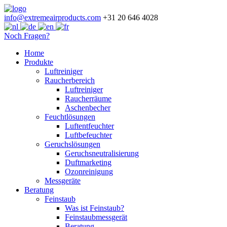
info@extremeairproducts.com
+31 20 646 4028
Noch Fragen?
Skip
Home
to
Produkte
content
Luftreiniger
Raucherbereich
Luftreiniger
Raucherräume
Aschenbecher
Feuchtlösungen
Luftentfeuchter
Luftbefeuchter
Geruchslösungen
Geruchsneutralisierung
Duftmarketing
Ozonreinigung
Messgeräte
Beratung
Feinstaub
Was ist Feinstaub?
Feinstaubmessgerät
Beratung