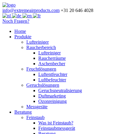
info@extremeairproducts.com
+31 20 646 4028
Noch Fragen?
Skip
Home
to
Produkte
content
Luftreiniger
Raucherbereich
Luftreiniger
Raucherräume
Aschenbecher
Feuchtlösungen
Luftentfeuchter
Luftbefeuchter
Geruchslösungen
Geruchsneutralisierung
Duftmarketing
Ozonreinigung
Messgeräte
Beratung
Feinstaub
Was ist Feinstaub?
Feinstaubmessgerät
Beratung