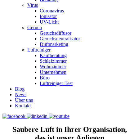
Virus
Coronavirus
Ionisator
UV-Licht
Geruch
Geruchsdiffusor
Geruchsneutralisator
Duftmarketing
Luftreiniger
Kaufberatung
Schlafzimmer
Wohnzimmer
Unternehmen
Büro
Luftreiniger-Test
Blog
News
Über uns
Kontakt
Saubere Luft in Ihrer Organisation,
das ist unser Anliegen